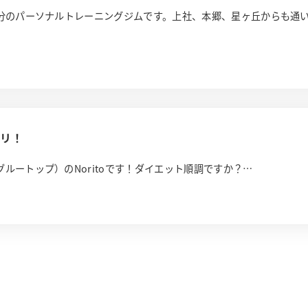
徒歩7分のパーソナルトレーニングジムです。上社、本郷、星ヶ丘からも通
プリ！
グルートップ）のNoritoです！ダイエット順調ですか？…