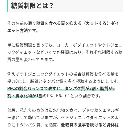
糖質制限とは？
その名前の通り
糖質を食べる事を抑える（カットする）ダイ
エット方法
です。
単に糖質制限と言っても、ローカーボダイエットやケトジェニ
ックダイエットなどいくつか種類はあり、それぞれ制限する糖
質の量も変わってきます。
例えばケトジェニックダイエットの場合は糖質を食べる量を
極力0にし、脂質とタンパク質を多く摂取するようにします。
PFCの割合バランスで表すと、タンパク質が3割・脂質が6
割・炭水化物が1割
のP3、F6、C1という割合です。
普段、私たちの身体は炭水化物を食べ、ブドウ糖をエネルギ
ー源として動いていますが、ケトジェニックダイエットのよ
うに中タンパク質、高脂質、
低糖質の食事を続けると身体は