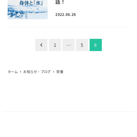
話！
2022.06.26
投
1
…
5
6
稿
の
ホーム
お知らせ・ブログ
栄養
ペ
ー
ジ
送
り